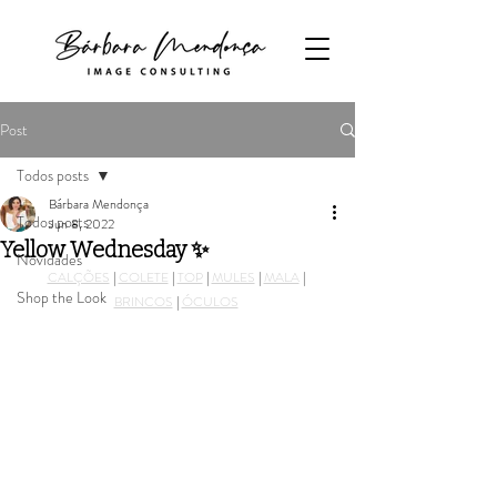
Post
Todos posts
Bárbara Mendonça
Todos posts
Jun 8, 2022
Yellow Wednesday ✨
Novidades
CALÇÕES
 | 
COLETE
 | 
TOP
 | 
MULES
 | 
MALA
 | 
Shop the Look
BRINCOS
 | 
ÓCULOS