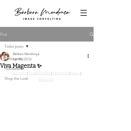
Post
Todos posts
Bárbara Mendonça
Todos posts
Jan 10, 2023
Viva Magenta ✨
Novidades
VESTIDO
 | 
SOBRETUDO
 | 
SAPATOS
 | 
MALA
 | 
Shop the Look
BRINCOS