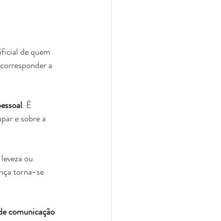
ificial de quem 
 corresponder a 
essoal
. É 
par e sobre a 
 leveza ou 
nça torna-se 
de comunicação 