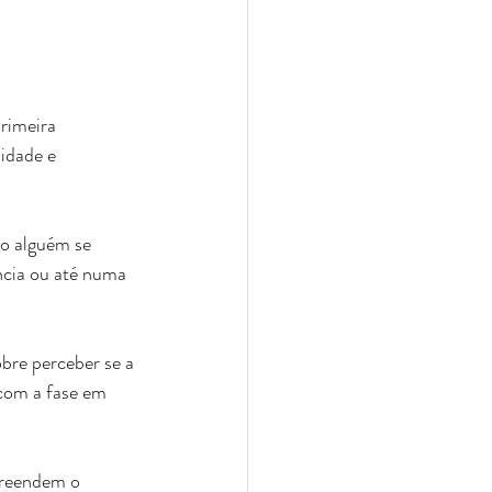
rimeira 
idade e 
mo alguém se 
cia ou até numa 
bre perceber se a 
com a fase em 
preendem o 