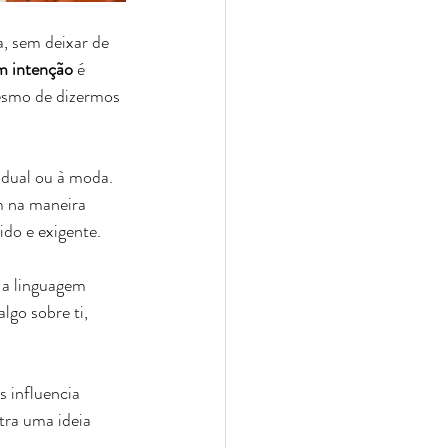
a, sem deixar de 
om intenção
 é 
mesmo de dizermos 
idual ou à moda. 
m na maneira 
do e exigente.
 a linguagem 
lgo sobre ti, 
s influencia 
ra uma ideia 