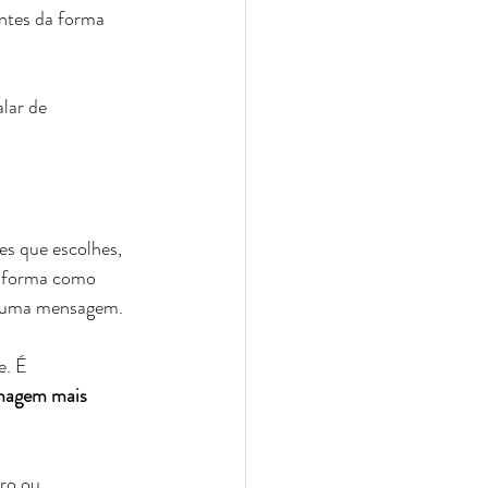
ntes da forma 
alar de 
es que escolhes, 
a forma como 
ia uma mensagem.
e. É 
magem mais 
ro ou 