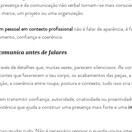
presença e da comunicação não verbal tornam-se mais conscie
marca, um projeto ou uma organização.
m pessoal em contexto profissional
 não é falar de aparência, é f
mento, confiança e coerência.
comunica antes de falares
ravés de detalhes que, muitas vezes, parecem silenciosos. As cor
s cortes que favorecem o teu corpo, os acabamentos das peças, 
ção, a coerência entre roupa, postura e contexto, tudo isso cr
m transmitir confiança, autoridade, criatividade ou proximidad
istência que ajuda a construir uma presença mais forte e uma 
i
ciso mudar tudo. Não é necessário renovar o guarda-roupa intei