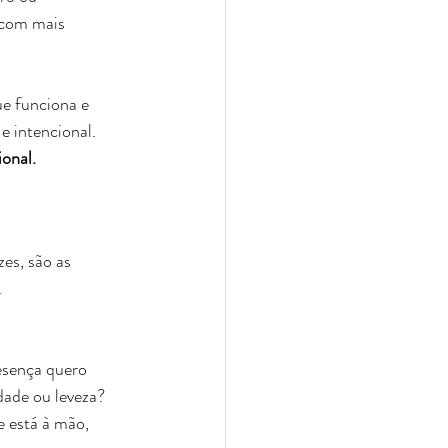
 com mais 
ue funciona e 
e intencional.
onal.
es, são as 
.
esença quero 
dade ou leveza?
 está à mão, 