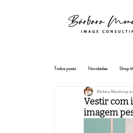
Todos posts
Novidades
Shop t
Bárbara Mendonça
Ju
Vestir com 
imagem pess