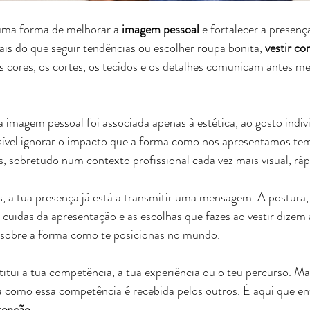
uma forma de melhorar a 
imagem pessoal
 e fortalecer a presenç
ais do que seguir tendências ou escolher roupa bonita, 
vestir c
as cores, os cortes, os tecidos e os detalhes comunicam antes 
imagem pessoal foi associada apenas à estética, ao gosto indiv
ível ignorar o impacto que a forma como nos apresentamos te
 sobretudo num contexto profissional cada vez mais visual, rápi
, a tua presença já está a transmitir uma mensagem. A postura,
cuidas da apresentação e as escolhas que fazes ao vestir dizem a
 e sobre a forma como te posicionas no mundo.
titui a tua competência, a tua experiência ou o teu percurso. Ma
como essa competência é recebida pelos outros. É aqui que ent
ntenção
.