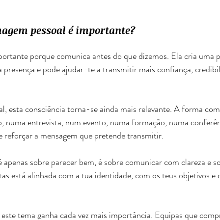
magem pessoal é importante?
portante porque comunica antes do que dizemos. Ela cria uma p
a presença e pode ajudar-te a transmitir mais confiança, credibil
al, esta consciência torna-se ainda mais relevante. A forma co
o, numa entrevista, num evento, numa formação, numa conferên
de reforçar a mensagem que pretende transmitir.
é apenas sobre parecer bem, é sobre comunicar com clareza e so
as está alinhada com a tua identidade, com os teus objetivos e 
este tema ganha cada vez mais importância. Equipas que com