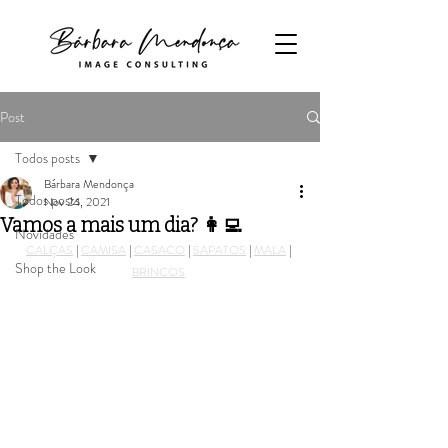
Post
Todos posts
Bárbara Mendonça
Todos posts
Nov 24, 2021
Vamos a mais um dia? 👩‍💻
Novidades
CALÇAS
 | 
CAMISA
 | 
CASACO
 | 
SAPATOS
 | 
MALA
 | 
Shop the Look
BRINCOS