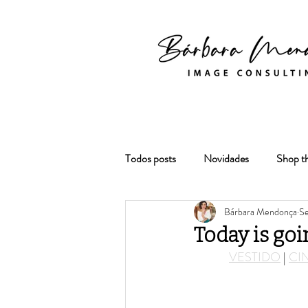
Todos posts
Novidades
Shop t
Bárbara Mendonça
Se
Today is goi
VESTIDO
 | 
CI