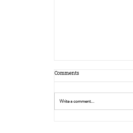
Comments
Write a comment...
Como ajudar os mais novos a
construir uma relação
saudável com a sua imagem