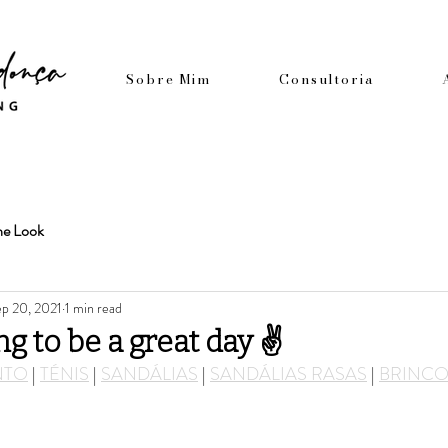
Sobre Mim
Consultoria
he Look
p 20, 2021
1 min read
ng to be a great day ✌️
NTO
 | 
TÉNIS
 | 
SANDÁLIAS
 | 
SANDÁLIAS RASAS
 | 
BRINCO