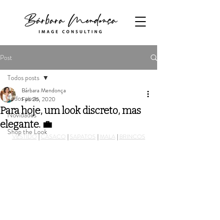
Post
Todos posts
Bárbara Mendonça
Todos posts
Feb 26, 2020
Para hoje, um look discreto, mas
Novidades
elegante. 💼
Shop the Look
VESTIDO
 | 
CASACO
 | 
SAPATOS
 | 
MALA
 | 
BRINCOS