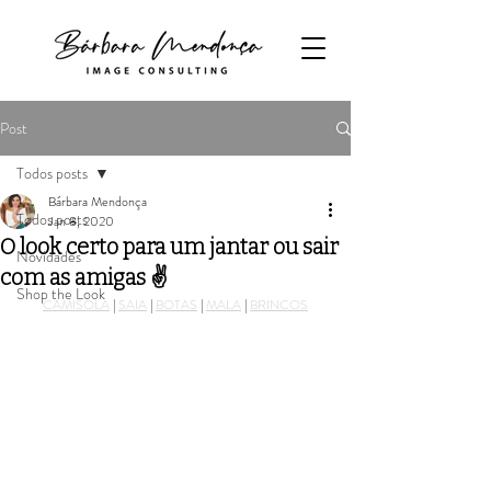
Post
Todos posts
Bárbara Mendonça
Todos posts
Jan 8, 2020
O look certo para um jantar ou sair
Novidades
com as amigas ✌️
Shop the Look
CAMISOLA
 | 
SAIA
 | 
BOTAS
 | 
MALA
 | 
BRINCOS