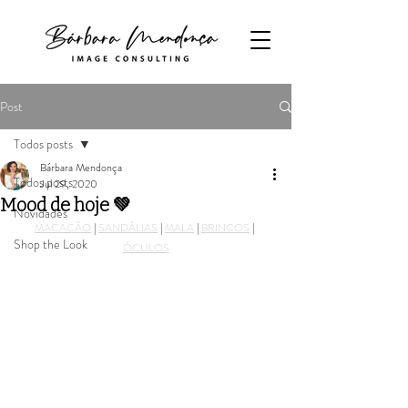
Post
Todos posts
Bárbara Mendonça
Todos posts
Jul 29, 2020
Mood de hoje 💚
Novidades
MACACÃO
 | 
SANDÁLIAS
 | 
MALA
 | 
BRINCOS
 | 
Shop the Look
ÓCULOS