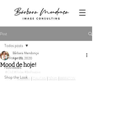
Post
Todos posts
Bárbara Mendonça
Todos posts
Apr 23, 2020
Mood de hoje!
Novidades
#Chill
#Relax
#BePositive
Shop the Look
CAMISA
 | 
CALÇAS
 | 
TÉNIS
 | 
BRINCOS