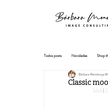
Todos posts
Novidades
Shop t
Bárbara Mendonça
Ma
Classic mood
SAIA
 | 
C