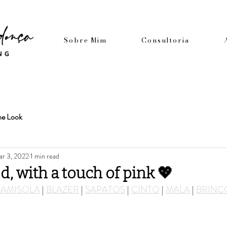
Sobre Mim
Consultoria
he Look
r 3, 2022
1 min read
, with a touch of pink 💖
AMISOLA
 | 
BLAZER
 | 
SAPATOS
 | 
CINTO
 | 
MALA
 | 
BRINC