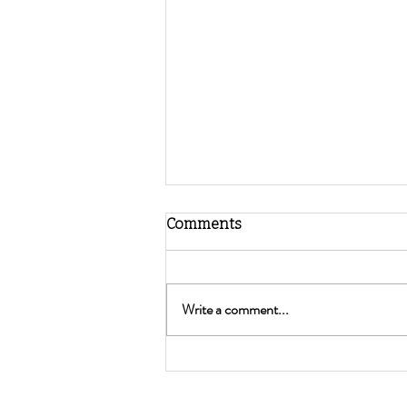
Comments
Write a comment...
Como ajudar os mais novos a
construir uma relação
saudável com a sua imagem