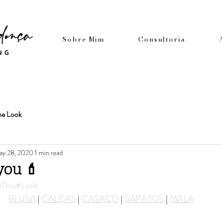
Sobre Mim
Consultoria
he Look
ay 28, 2020
1 min read
you 💄
This
#Look
BLUSA
 | 
CALÇAS
 | 
CASACO
 | 
SAPATOS
 | 
MALA