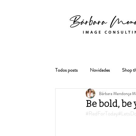
Todos posts
Novidades
Shop t
Bárbara Mendonça
M
Be bold, be 
#RedForToday
#LetsDo