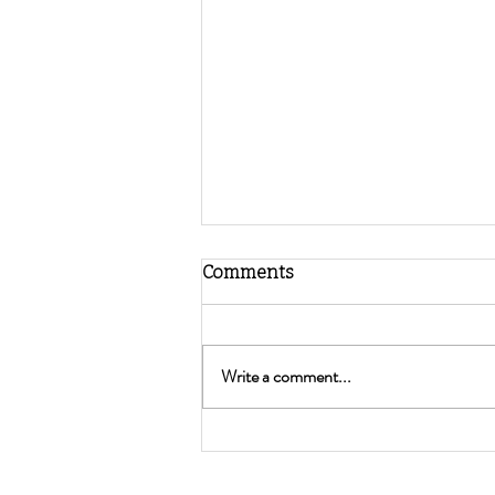
Comments
Write a comment...
Como ajudar os mais novos a
construir uma relação
saudável com a sua imagem