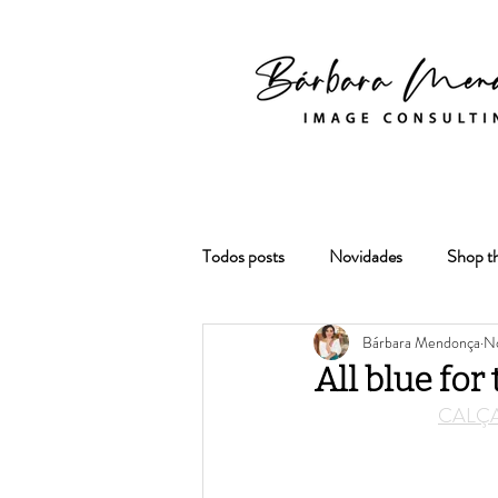
Todos posts
Novidades
Shop t
Bárbara Mendonça
No
All blue for
CALÇ