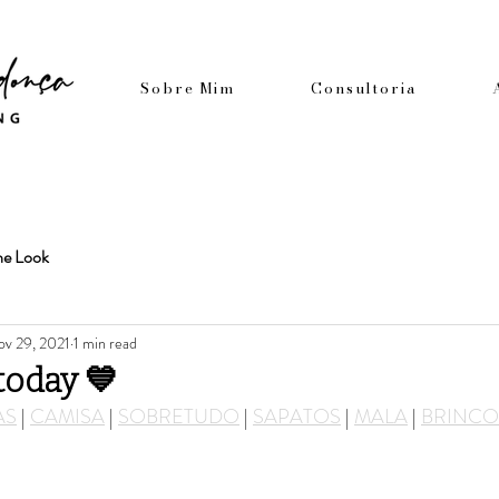
Sobre Mim
Consultoria
he Look
v 29, 2021
1 min read
 today 💙
AS
 | 
CAMISA
 | 
SOBRETUDO
 | 
SAPATOS
 | 
MALA
 | 
BRINCO