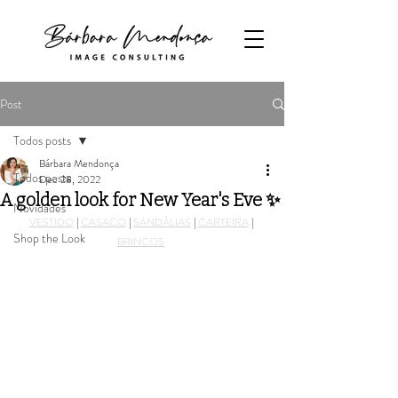
Post
Todos posts
Bárbara Mendonça
Todos posts
Dec 28, 2022
A golden look for New Year's Eve ✨
Novidades
VESTIDO
 | 
CASACO
 | 
SANDÁLIAS
 | 
CARTEIRA
 | 
Shop the Look
BRINCOS