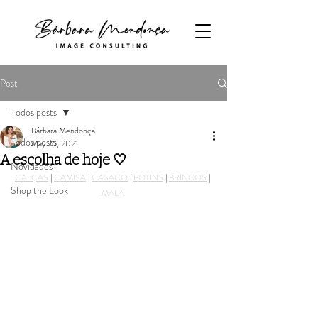
Post
Todos posts
Bárbara Mendonça
Todos posts
May 26, 2021
A escolha de hoje 🤍
Novidades
CALÇAS
 | 
CAMISA
 | 
CASACO
 | 
BOTINS
 | 
BRINCOS
 | 
Shop the Look
MALA