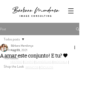
Post
Todos posts
Bárbara Mendonça
Todos posts
Aug 23, 2021
A amar este conjunto! E tu? 🤎
Novidades
VESTIDO
 | 
CINTO
 | 
SANDÁLIAS
 | 
MOCHILA
 | 
Shop the Look
BRINCOS
 | 
ÓCULOS