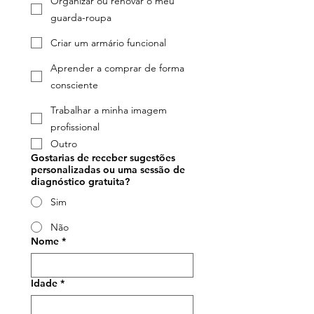
Organizar ou renovar o meu
guarda-roupa
Criar um armário funcional
Aprender a comprar de forma
consciente
Trabalhar a minha imagem
profissional
Outro
Gostarias de receber sugestões
personalizadas ou uma sessão de
diagnóstico gratuita?
Sim
Não
Nome
*
Idade
*