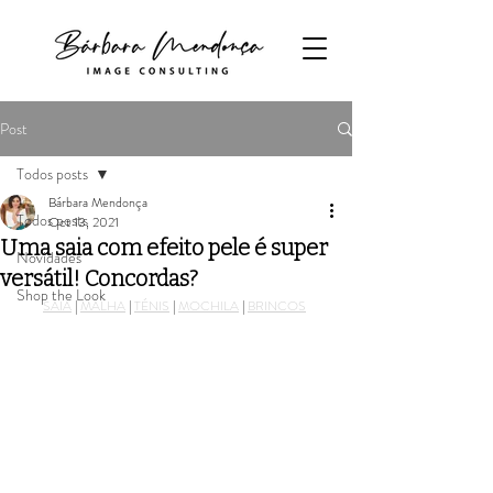
Post
Todos posts
Bárbara Mendonça
Todos posts
Oct 13, 2021
Uma saia com efeito pele é super
Novidades
versátil! Concordas?
Shop the Look
SAIA
 | 
MALHA
 | 
TÉNIS
 | 
MOCHILA
 | 
BRINCOS