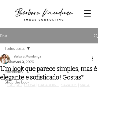
Post
Todos posts
Bárbara Mendonça
Todos posts
Mar 10, 2020
Um look que parece simples, mas é
Novidades
elegante e sofisticado! Gostas?
Shop the Look
CALÇAS
 | 
BLUSA
 | 
GABARDINE
 | 
SAPATOS
 | 
MALA