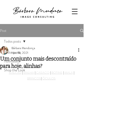
Post
Todos posts
Bárbara Mendonça
Todos posts
Nov 18, 2021
Um conjunto mais descontraído
Novidades
para hoje, alinhas?
Shop the Look
CALÇAS
 | 
MALHA
 | 
CASACO
 | 
BOTINS
 | 
MALA
 | 
BRINCOS
| 
ÓCULOS