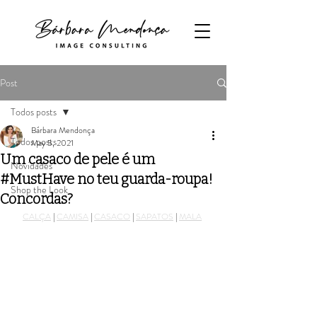
Post
Todos posts
Bárbara Mendonça
Todos posts
May 5, 2021
Um casaco de pele é um
Novidades
#MustHave no teu guarda-roupa!
Shop the Look
Concordas?
CALÇA
 | 
CAMISA
 | 
CASACO
 | 
SAPATOS
 | 
MALA