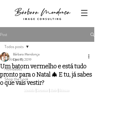
Post
Todos posts
Bárbara Mendonça
Todos posts
Dec 11, 2019
Um batom vermelho e está tudo
Novidades
pronto para o Natal 🎄 E tu, já sabes
Shop the Look
o que vais vestir?
Vestido
 | 
Sapatos
 | 
Mala
 | 
Brincos