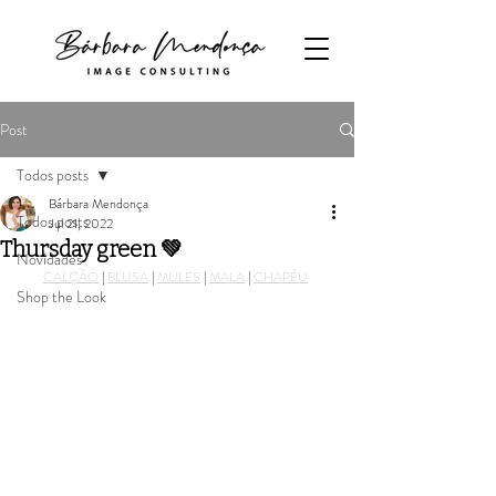
Post
Todos posts
Bárbara Mendonça
Todos posts
Jul 21, 2022
Thursday green 💚
Novidades
CALÇÃO
 | 
BLUSA
 | 
MULES
 | 
MALA
 | 
CHAPÉU
Shop the Look