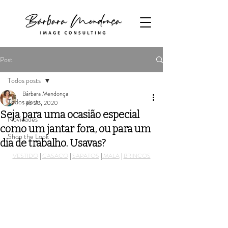
Post
Todos posts
Bárbara Mendonça
Todos posts
Feb 20, 2020
Seja para uma ocasião especial
Novidades
como um jantar fora, ou para um
Shop the Look
dia de trabalho. Usavas?
VESTIDO
 | 
CASACO
 | 
SAPATOS
 |
 MALA
 | 
BRINCOS