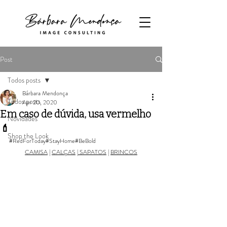
Post
Todos posts
Bárbara Mendonça
Todos posts
Apr 20, 2020
Em caso de dúvida, usa vermelho
Novidades
💄
Shop the Look
#RedForToday
#StayHome
#BeBold
CAMISA
 | 
CALÇAS
 |
 SAPATOS
 | 
BRINCOS