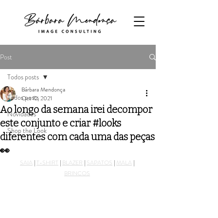
Post
Todos posts
Bárbara Mendonça
Todos posts
Oct 12, 2021
Ao longo da semana irei decompor
Novidades
este conjunto e criar #looks
Shop the Look
diferentes com cada uma das peças
👀
SAIA
 | 
T-SHIRT
 | 
BLAZER
 | 
SAPATOS
 | 
MALA
 | 
BRINCOS