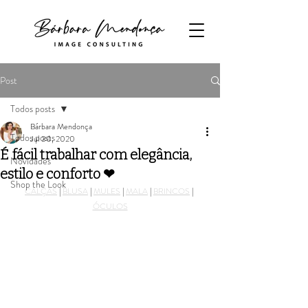
Post
Todos posts
Bárbara Mendonça
Todos posts
Jul 30, 2020
É fácil trabalhar com elegância,
Novidades
estilo e conforto ❤
Shop the Look
CALÇAS
 | 
BLUSA
 | 
MULES
 | 
MALA
 | 
BRINCOS
 | 
ÓCULOS