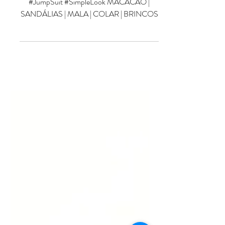
Simplicity is beautiful 🙌
#JumpSuit #SimpleLook MACACÃO |
SANDÁLIAS | MALA | COLAR | BRINCOS